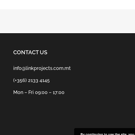
CONTACT US
info@linkprojects.com.mt
(+356) 2133 4145
Mon – Fri 09:00 – 17:00
By continuing to use the site, you