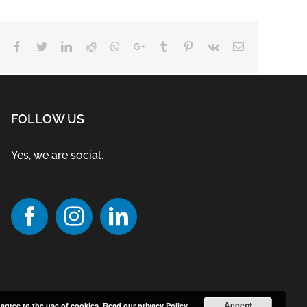
Facebook
Twitter
LinkedIn
Reddit
Whatsapp
Google+
Tumblr
Pinterest
Vk
Email
FOLLOW US
Yes, we are social.
Accept
 agree to the use of cookies.
Read our privacy Policy