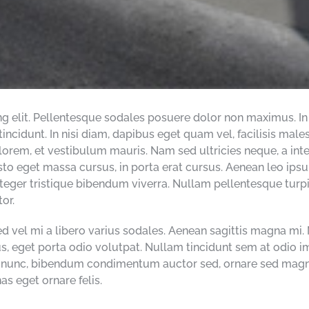
 elit. Pellentesque sodales posuere dolor non maximus. In a
cidunt. In nisi diam, dapibus eget quam vel, facilisis males
 lorem, et vestibulum mauris. Nam sed ultricies neque, a in
to eget massa cursus, in porta erat cursus. Aenean leo ips
teger tristique bibendum viverra. Nullam pellentesque turpi
or.
ed vel mi a libero varius sodales. Aenean sagittis magna mi. 
s, eget porta odio volutpat. Nullam tincidunt sem at odio im
s nunc, bibendum condimentum auctor sed, ornare sed magna
 eget ornare felis.