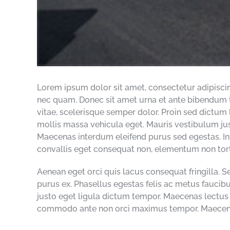
Lorem ipsum dolor sit amet, consectetur adipiscing
nec quam. Donec sit amet urna et ante bibendum tin
vitae, scelerisque semper dolor. Proin sed dictum
mollis massa vehicula eget. Mauris vestibulum jus
Maecenas interdum eleifend purus sed egestas. In
convallis eget consequat non, elementum non tort
Aenean eget orci quis lacus consequat fringilla. S
purus ex. Phasellus egestas felis ac metus faucibu
justo eget ligula dictum tempor. Maecenas lectu
commodo ante non orci maximus tempor. Maecenas